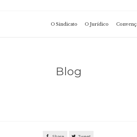
O Sindicato
O Jurídico
Convençã
Blog

Share

Tweet