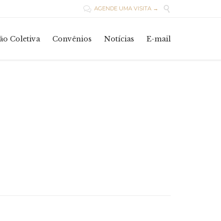

AGENDE UMA VISITA →

Skip
o Coletiva
Convênios
Notícias
E-mail
to
content