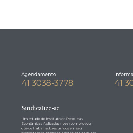
Agendamento
Inform
41 3038-3778
41 3
Sindicalize-se
Um estudo do Instituto de Pesquisas
Econômicas Aplicadas (Ipea) comprovou
que os trabalhadores unidos em seu
sindicato têm média salarial acima de quem