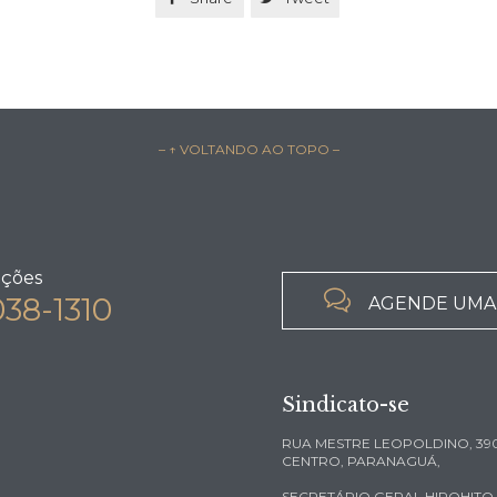
– ↑ VOLTANDO AO TOPO –
ações

038-1310
AGENDE UMA
Sindicato-se
RUA MESTRE LEOPOLDINO, 390
CENTRO, PARANAGUÁ,
SECRETÁRIO GERAL HIROHITO KI