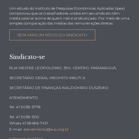
Um estudo do Instituto de Pesquisas Econômicas Aplicadas (Ipea)
comprovou que os trabalhadores unidos em seu sindicato têm
média salarial acima de quem não é sindicalizado. Por meio de uma
simples comparação das médias das remunerações diretas.
SEJA MAIS UM SÓCIO DO SINDICATO
Sindicato-se
RUA MESTRE LEOPOLDINO, 390, CENTRO, PARANAGUÁ,
SECRETÁRIO GERAL HIROHITO KIKUTI Jr.
SECRETÁRIO DE FINANÇAS WALDOMIRO DUSZEIKO
ATENDIMENTO:
Tel: 41 3038-3778
Tel: 41 3038-1310
Whats 41 98486-7431
E-mail:
atendimento@svp.org.br
Ache-nos no Mapa
→