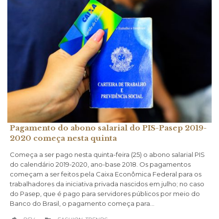
Pagamento do abono salarial do PIS-Pasep 2019-
2020 começa nesta quinta
Começa a ser pago nesta quinta-feira (25) o abono salarial PIS
do calendário 2019-2020, ano-base 2018. Os pagamentos
começam a ser feitos pela Caixa Econômica Federal para os
trabalhadores da iniciativa privada nascidos em julho; no caso
do Pasep, que é pago para servidores públicos por meio do
Banco do Brasil, o pagamento começa para…
CATEGORY