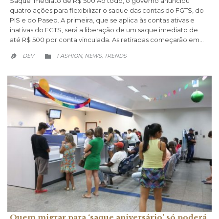
Saque imediato de R$ 500 Ao todo, o governo anunciou
quatro ações para flexibilizar o saque das contas do FGTS, do
PIS e do Pasep. A primeira, que se aplica às contas ativas e
inativas do FGTS, será a liberação de um saque imediato de
até R$ 500 por conta vinculada. As retiradas começarão em…
CATEGORY
DEV
FASHION
NEWS
TRENDS
,
,


Quem migrar para ‘saque aniversário’ só poderá