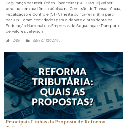
Segurança das Instituições Financeiras (SCD 6/2016) vai ser
debatida em audiência pública na Comissão de Transparência,
Fiscalização e Controle (CTFC) nesta quinta-feira (8), a partir
das 10h. Foram convidados para o debate o presidente da
Federação Nacional das Empresas de Segurança e Transporte
de Valores, Jeferson…
CATEGORY
DEV
SEM CATEGORIA


Principais Linhas da Proposta de Reforma