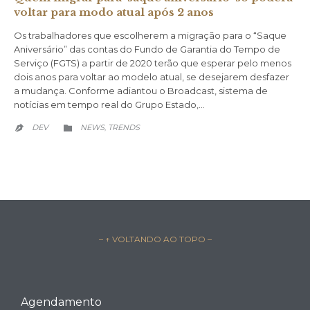
voltar para modo atual após 2 anos
Os trabalhadores que escolherem a migração para o “Saque
Aniversário” das contas do Fundo de Garantia do Tempo de
Serviço (FGTS) a partir de 2020 terão que esperar pelo menos
dois anos para voltar ao modelo atual, se desejarem desfazer
a mudança. Conforme adiantou o Broadcast, sistema de
notícias em tempo real do Grupo Estado,…
CATEGORY
DEV
NEWS
TRENDS
,


– ↑ VOLTANDO AO TOPO –
Agendamento