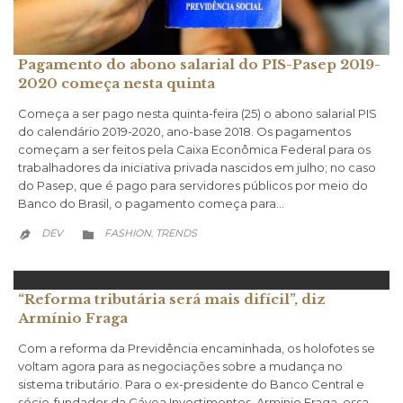
Pagamento do abono salarial do PIS-Pasep 2019-
2020 começa nesta quinta
Começa a ser pago nesta quinta-feira (25) o abono salarial PIS
do calendário 2019-2020, ano-base 2018. Os pagamentos
começam a ser feitos pela Caixa Econômica Federal para os
trabalhadores da iniciativa privada nascidos em julho; no caso
do Pasep, que é pago para servidores públicos por meio do
Banco do Brasil, o pagamento começa para…
CATEGORY
DEV
FASHION
TRENDS
,


“Reforma tributária será mais difícil”, diz
Armínio Fraga
Com a reforma da Previdência encaminhada, os holofotes se
voltam agora para as negociações sobre a mudança no
sistema tributário. Para o ex-presidente do Banco Central e
sócio-fundador da Gávea Investimentos, Arminio Fraga, essa