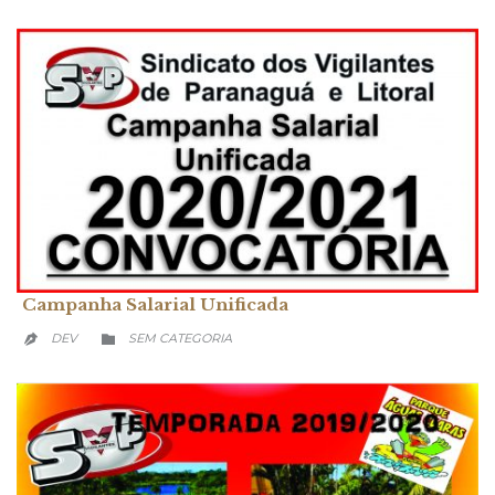
Campanha Salarial Unificada
CATEGORY
DEV
SEM CATEGORIA

