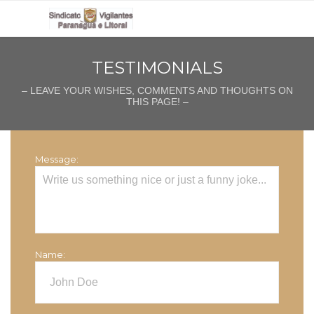
TESTIMONIALS
– LEAVE YOUR WISHES, COMMENTS AND THOUGHTS ON
THIS PAGE! –
Message:
Name: