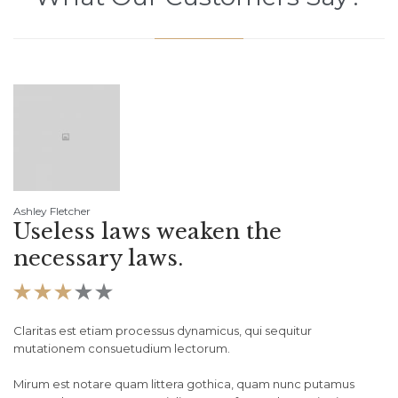
Ashley Fletcher
Ro
Useless laws weaken the
U
necessary laws.
n





Claritas est etiam processus dynamicus, qui sequitur
Cl
mutationem consuetudium lectorum.
mu
Mirum est notare quam littera gothica, quam nunc putamus
Mi