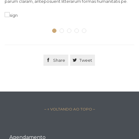
parum claram, anteposuerit litterarum formas humanitatis pe.
pa

Share

Tweet
– ↑ VOLTANDO AO TOPO –
Agendamento