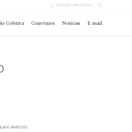

AGENDE UMA VISITA →

Skip
o Coletiva
Convênios
Notícias
E-mail
to
content
0
IA E AMIGOS!