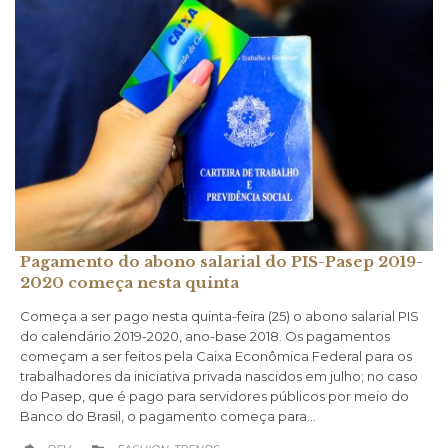
Pagamento do abono salarial do PIS-Pasep 2019-
2020 começa nesta quinta
Começa a ser pago nesta quinta-feira (25) o abono salarial PIS
do calendário 2019-2020, ano-base 2018. Os pagamentos
começam a ser feitos pela Caixa Econômica Federal para os
trabalhadores da iniciativa privada nascidos em julho; no caso
do Pasep, que é pago para servidores públicos por meio do
Banco do Brasil, o pagamento começa para…
CATEGORY